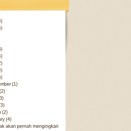
effort . Pada dasarny...
 sendiri. Stop "bergantung" sama
 kepentingan masing². Jika...
 tertawa lepasnya, senyum liciknya
 keren. Iya, keren boleh namun
4)
arang yakni kepo. Kepo?? Ketemu
4)
nya usut kepo tu artinya pingen ...
6)
4)
2)
4)
5)
ember
(1)
(2)
3)
(3)
h
(2)
ary
(4)
 tak akan pernah mengingkari