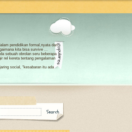
 dalam pendidikan formal,nyata dan
agaimana kita bisa survive ...
i ada sebuah obrolan seru beberapa
r rel kereta tentang pengalaman
aring social, “kesabaran itu ada
emang seperti itu atau kita y...
h pihak, jika hanya searah yang ada
ya kayak angin, berlalu dan hanya
ya kelebihan dan kekurangan. Maka
yang berlebihan tidaklah baik
i tersenyum ceria. Keceriaannyapun
ke kalbu berupa smangat tuk lalui
.
elajar "biasa aja" dalam berteman.