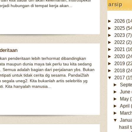
dari kita sadar diri akan kelemahan, instrospeksi
Posinya biasa aja ya, tidak usah full 
arsip
Ga ada orang yang tulus kecuali diri
rjadi hubungan di tempat kerja akan...
orang lain. Mereka punya urusan dan
Masih melekat di ingatan bagaimana
ketika ia dianggap sebagai si paling
►
2026
(1
apak...
Pinjem istilah anak gaul jaman sek
►
2025
(5
pocong kah? xixixi.. ternyata usut pu
►
2023
(7)
►
2022
(2)
►
2021
(1
deritaan
►
2020
(2
akan penderitaan lebih terhormat dibandingkan
►
2019
(2
yata maupun dunia maya tak perlu tau kita sedang
 Semua adalah bagian dari perjalanan ybs. Bukan
►
2018
(2
ntipati untuk tidak cerita dg sesama. Pandai2lah
▼
2017
(1
egala uneg2. Kita bukanlah artis selebritis yg
►
Sept
ti. Kita hanyalah manusia...
►
June
►
May
(
►
April
►
Marc
▼
Janu
hasil