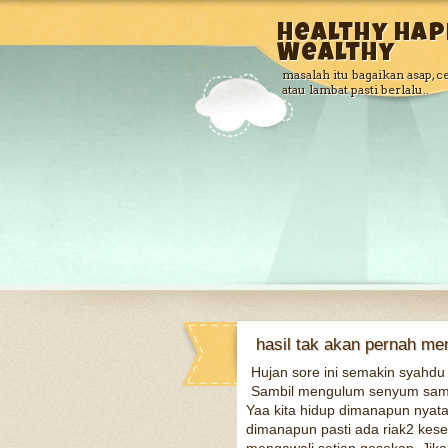
Healthy Hap
Wealthy
masalah itu bagaikan asap, c
atau lambat pasti berlalu..
hasil tak akan pernah me
Hujan sore ini semakin syahd
Sambil mengulum senyum sambi
Yaa kita hidup dimanapun nyata
dimanapun pasti ada riak2 kesen