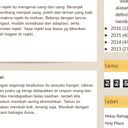
usa
si rejeki itu mengenai uang dan uang. Beranjak
alasa
erkembang menjadi uang, jodoh dan teman yang baik.
definis
makna rejeki itu meluas. Bekerja dengan lancar,
menik
aul, mudah sosialisasi dan adaptasi, serta
►
2016
(1
tan rejeki. Yaaa rejeki luar biasa yg diberikan
ah bagian dr rejeki...
►
2015
(4
►
2014
(4
►
2013
(2
tamu
an
2
2
5
ngan segenap kesibukan itu sesuatu banget. cibiran
n justru yg kerap didapatkan dr respon orang lain.
etika mendapatkan belas kasihan. seolah kita
label
elum menikah sering diremehkan. Tahun ini
akan menikah kok, tenang saja. Menikah dengan
mi bahagia dunia...
Hidup Bahag
Holy Place