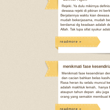
Rejeki..Ya dulu mikirnya defini
dewasa rejeki di pikiran ini b
Berjalannya waktu kian dewasa 
mudah bekerjasama, mudah berg
berdamai dg keadaan adalah dere
Allah. Tak lupa sifat syukur adal
readmore »
menikmati fase kesendiri
Menikmati fase kesendirian de
dan cacian bahkan belas kasiha
Rasa heran itu selalu muncul k
adalah makhluk lemah, hanya b
ataupun tahun depan aku juga 
orang yang semakin membuat ka
readmore »