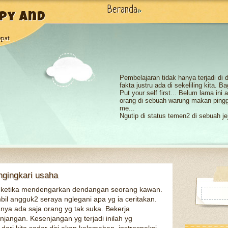
Beranda
»
py and
epat
Pembelajaran tidak hanya terjadi di
fakta justru ada di sekeliling kita. B
Put your self first... Belum lama in
orang di sebuah warung makan pinggi
me...
Ngutip di status temen2 di sebuah jej
batasnya”.., bener ga sih?.. apakah m
Pertemanan itu harusnya kedua bela
hanya menyakitkan. Effort -nya han
b...
Benar kita sama2 manusia yang pun
belajarlah dari alam, bahwa sesuatu 
akhirny...
ngingkari usaha
Pagi ini, sang mentar
menular dan merasuk 
u ketika mendengarkan dendangan seorang kawan.
hari dengan indah. D..
l angguk2 seraya nglegani apa yg ia ceritakan.
nya ada saja orang yg tak suka. Bekerja
jangan. Kesenjangan yg terjadi inilah yg
Di kehidupan dewasa ini kita dapat b