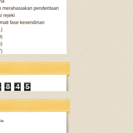
ha
n merahasiakan penderitaan
i rejeki
mati fase kesendirian
1)
0)
4)
7)
8
4
5
ia