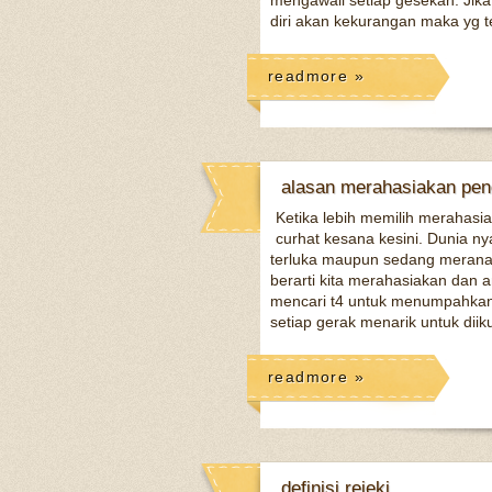
mengawali setiap gesekan. Jika 
diri akan kekurangan maka yg te
readmore »
alasan merahasiakan pen
Ketika lebih memilih merahasi
curhat kesana kesini. Dunia n
terluka maupun sedang merana.
berarti kita merahasiakan dan a
mencari t4 untuk menumpahkan s
setiap gerak menarik untuk diiku
readmore »
definisi rejeki