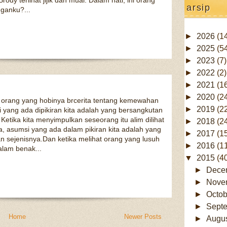
ody terlihat jijik dan mual. Dalam hati, ini orang
Posinya biasa aja ya, tidak usah full 
arsip
Ga ada orang yang tulus kecuali diri
ganku?...
orang lain. Mereka punya urusan dan
Masih melekat di ingatan bagaimana
ketika ia dianggap sebagai si paling
►
2026
(1
apak...
Pinjem istilah anak gaul jaman sek
►
2025
(5
pocong kah? xixixi.. ternyata usut pu
►
2023
(7)
►
2022
(2)
►
2021
(1
►
2020
(2
n orang yang hobinya brcerita tentang kemewahan
►
2019
(2
i yang ada dipikiran kita adalah yang bersangkutan
Ketika kita menyimpulkan seseorang itu alim dilihat
►
2018
(2
, asumsi yang ada dalam pikiran kita adalah yang
►
2017
(1
n sejenisnya.Dan ketika melihat orang yang lusuh
►
2016
(1
alam benak...
▼
2015
(4
►
Dece
►
Nove
►
Octo
►
Sept
Home
Newer Posts
►
Augu