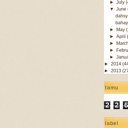
►
July
(
▼
June
dahsy
bahay
►
May
(
►
April
►
Marc
►
Febr
►
Janu
►
2014
(4
►
2013
(2
tamu
2
2
6
label