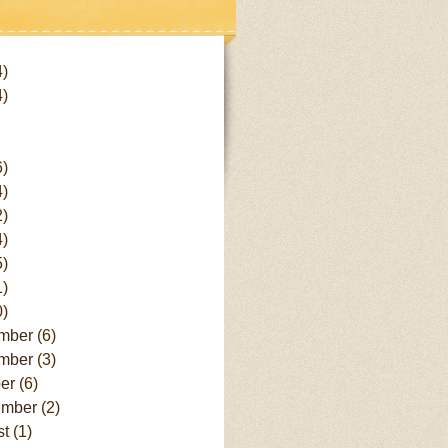
effort . Pada dasarny...
 sendiri. Stop "bergantung" sama
 kepentingan masing². Jika...
 tertawa lepasnya, senyum liciknya
 keren. Iya, keren boleh namun
4)
arang yakni kepo. Kepo?? Ketemu
4)
nya usut kepo tu artinya pingen ...
6)
4)
2)
4)
5)
1)
0)
mber
(6)
mber
(3)
ber
(6)
ember
(2)
st
(1)