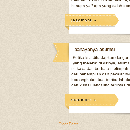
dengan Brody di forum alumni, Br
kenapa ya? apa yang salah den
readmore »
bahayanya asumsi
Ketika kita dihadapkan denga
yang melekat di dirinya, asums
itu kaya dan berhata melimpah. 
dari penampilan dan pakaiannya
bersangkutan taat beribadah da
dan kumal, langsung terlintas d
readmore »
Older Posts