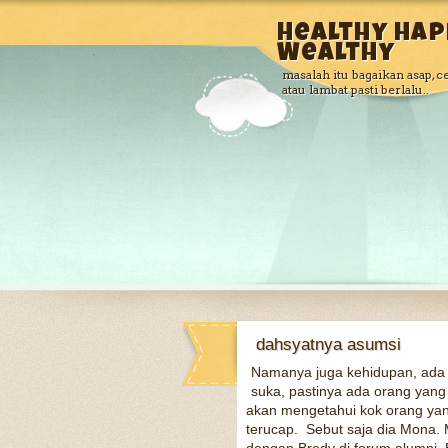
Healthy Hap
Wealthy
masalah itu bagaikan asap, c
atau lambat pasti berlalu..
dahsyatnya asumsi
Namanya juga kehidupan, ada 
suka, pastinya ada orang yang ga
akan mengetahui kok orang yang 
terucap. Sebut saja dia Mona.