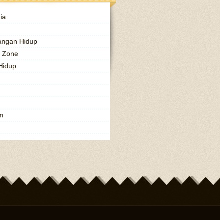
ia
angan Hidup
l Zone
Hidup
n