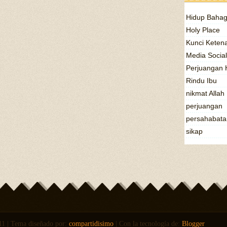
Hidup Bahag
Holy Place
Kunci Keten
Media Socia
Perjuangan 
Rindu Ibu
nikmat Allah
perjuangan
persahabata
sikap
1 | Tema diseñado por:
compartidisimo
| Con la tecnología de:
Blogger