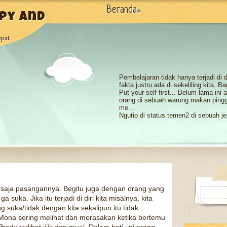
Beranda
»
py and
epat
Pembelajaran tidak hanya terjadi di
fakta justru ada di sekeliling kita. B
Put your self first... Belum lama in
orang di sebuah warung makan pinggi
me...
Ngutip di status temen2 di sebuah jej
batasnya”.., bener ga sih?.. apakah m
Pertemanan itu harusnya kedua bela
hanya menyakitkan. Effort -nya han
b...
Benar kita sama2 manusia yang pun
belajarlah dari alam, bahwa sesuatu 
akhirny...
Pagi ini, sang mentar
menular dan merasuk 
saja pasangannya. Begitu juga dengan orang yang
hari dengan indah. D..
 suka. Jika itu terjadi di diri kita misalnya, kita
suka/tidak dengan kita sekalipun itu tidak
 Mona sering melihat dan merasakan ketika bertemu
Di kehidupan dewasa ini kita dapat b