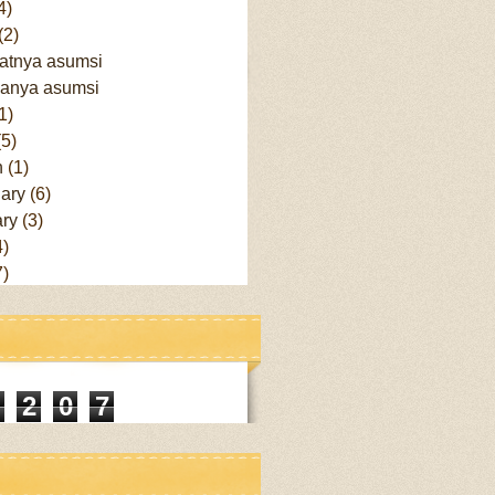
4)
(2)
atnya asumsi
anya asumsi
1)
(5)
h
(1)
uary
(6)
ary
(3)
4)
7)
2
0
7