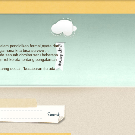
 dalam pendidikan formal,nyata dan
agaimana kita bisa survive ...
i ada sebuah obrolan seru beberapa
r rel kereta tentang pengalaman
aring social, “kesabaran itu ada
emang seperti itu atau kita y...
h pihak, jika hanya searah yang ada
ya kayak angin, berlalu dan hanya
ya kelebihan dan kekurangan. Maka
yang berlebihan tidaklah baik
i tersenyum ceria. Keceriaannyapun
ke kalbu berupa smangat tuk lalui
.
elajar "biasa aja" dalam berteman.