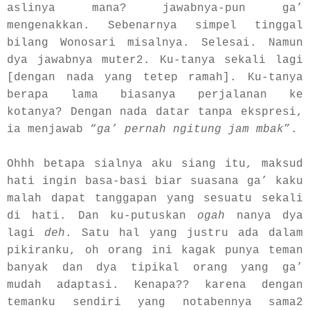
aslinya mana? jawabnya-pun ga’
mengenakkan. Sebenarnya simpel tinggal
bilang Wonosari misalnya. Selesai. Namun
dya jawabnya muter2. Ku-tanya sekali lagi
[dengan nada yang tetep ramah]. Ku-tanya
berapa lama biasanya perjalanan ke
kotanya? Dengan nada datar tanpa ekspresi,
ia menjawab “
ga’ pernah ngitung jam mbak
”.
Ohhh betapa sialnya aku siang itu, maksud
hati ingin basa-basi biar suasana ga’ kaku
malah dapat tanggapan yang sesuatu sekali
di hati. Dan ku-putuskan
ogah
nanya dya
lagi
deh
. Satu hal yang justru ada dalam
pikiranku, oh orang ini kagak punya teman
banyak dan dya tipikal orang yang ga’
mudah adaptasi. Kenapa?? karena dengan
temanku sendiri yang notabennya sama2