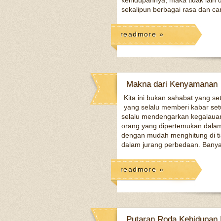
kehidupannya, maka tidak lain 
sekalipun berbagai rasa dan ca
readmore »
Makna dari Kenyamanan
Kita ini bukan sahabat yang se
yang selalu memberi kabar se
selalu mendengarkan kegalauan
orang yang dipertemukan dala
dengan mudah menghitung di ti
dalam jurang perbedaan. Banya
readmore »
Putaran Roda Kehidupan