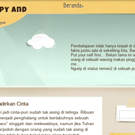
Beranda
»
py and
epat
Pembelajaran tidak hanya terjadi di
fakta justru ada di sekeliling kita. B
Put your self first... Belum lama in
orang di sebuah warung makan pinggi
me...
Ngutip di status temen2 di sebuah jej
batasnya”.., bener ga sih?.. apakah m
Pertemanan itu harusnya kedua bela
hanya menyakitkan. Effort -nya han
b...
Benar kita sama2 manusia yang pun
belajarlah dari alam, bahwa sesuatu 
akhirny...
dirkan Cinta
Pagi ini, sang mentar
menular dan merasuk 
 jadi cinta-pun sudah tak asing di telinga. Ribuan
hari dengan indah. D..
k menjadi penghalang untuk berlabuhnya sebuah
 baru” singgah dan melewatinya, namun jika Tuhan
erjodoh dengan orang yang sudah tak asing di
Di kehidupan dewasa ini kita dapat b