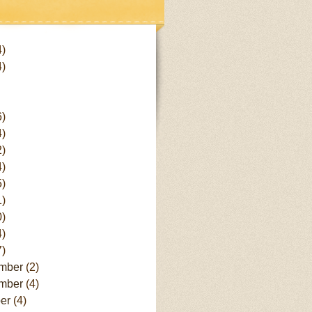
effort . Pada dasarny...
 sendiri. Stop "bergantung" sama
 kepentingan masing². Jika...
 tertawa lepasnya, senyum liciknya
 keren. Iya, keren boleh namun
4)
arang yakni kepo. Kepo?? Ketemu
4)
nya usut kepo tu artinya pingen ...
6)
4)
2)
4)
5)
1)
0)
4)
7)
mber
(2)
mber
(4)
ber
(4)