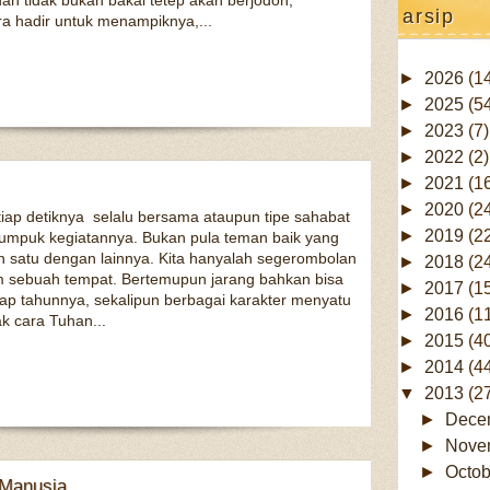
dan tidak bukan bakal tetep akan berjodoh,
Posinya biasa aja ya, tidak usah full 
arsip
Ga ada orang yang tulus kecuali diri
ra hadir untuk menampiknya,...
orang lain. Mereka punya urusan dan
Masih melekat di ingatan bagaimana
ketika ia dianggap sebagai si paling
►
2026
(1
apak...
Pinjem istilah anak gaul jaman sek
►
2025
(5
pocong kah? xixixi.. ternyata usut pu
►
2023
(7)
►
2022
(2)
►
2021
(1
►
2020
(2
tiap detiknya selalu bersama ataupun tipe sahabat
►
2019
(2
tumpuk kegiatannya. Bukan pula teman baik yang
 satu dengan lainnya. Kita hanyalah segerombolan
►
2018
(2
m sebuah tempat. Bertemupun jarang bahkan bisa
►
2017
(1
ap tahunnya, sekalipun berbagai karakter menyatu
►
2016
(1
k cara Tuhan...
►
2015
(4
►
2014
(4
▼
2013
(2
►
Dece
►
Nove
►
Octo
 Manusia