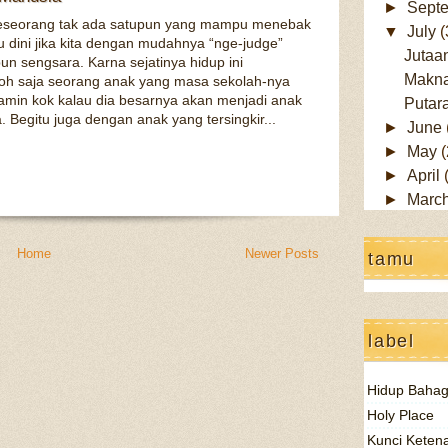
►
Sept
seseorang tak ada satupun yang mampu menebak
▼
July
(
alu dini jika kita dengan mudahnya “nge-judge”
Jutaa
un sengsara. Karna sejatinya hidup ini
Makna
oh saja seorang anak yang masa sekolah-nya
amin kok kalau dia besarnya akan menjadi anak
Putar
 Begitu juga dengan anak yang tersingkir...
►
June
►
May
(
►
April
►
Marc
Home
Newer Posts
tamu
label
Hidup Bahag
Holy Place
Kunci Keten