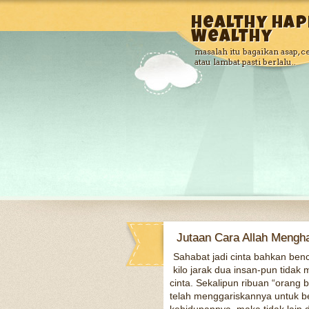
Healthy Hap
Wealthy
masalah itu bagaikan asap, c
atau lambat pasti berlalu..
Jutaan Cara Allah Mengha
Sahabat jadi cinta bahkan benci
kilo jarak dua insan-pun tida
cinta. Sekalipun ribuan “orang
telah menggariskannya untuk b