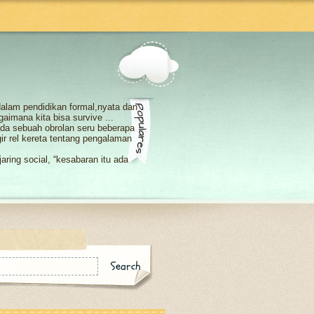
 dalam pendidikan formal,nyata dan
agaimana kita bisa survive ...
i ada sebuah obrolan seru beberapa
r rel kereta tentang pengalaman
aring social, “kesabaran itu ada
emang seperti itu atau kita y...
h pihak, jika hanya searah yang ada
ya kayak angin, berlalu dan hanya
ya kelebihan dan kekurangan. Maka
yang berlebihan tidaklah baik
i tersenyum ceria. Keceriaannyapun
ke kalbu berupa smangat tuk lalui
.
elajar "biasa aja" dalam berteman.