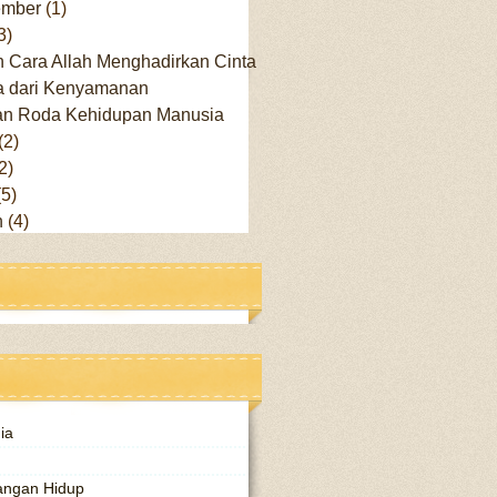
ember
(1)
3)
n Cara Allah Menghadirkan Cinta
 dari Kenyamanan
an Roda Kehidupan Manusia
(2)
2)
(5)
h
(4)
ia
angan Hidup