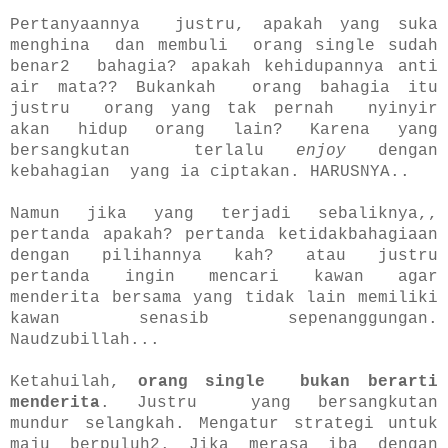
Pertanyaannya justru, apakah yang suka
menghina dan membuli orang single sudah
benar2 bahagia? apakah kehidupannya anti
air mata?? Bukankah orang bahagia itu
justru orang yang tak pernah nyinyir
akan hidup orang lain? Karena yang
bersangkutan terlalu
enjoy
dengan
kebahagian yang ia ciptakan. HARUSNYA..
Namun jika yang terjadi sebaliknya,,
pertanda apakah? pertanda ketidakbahagiaan
dengan pilihannya kah? atau justru
pertanda ingin mencari kawan agar
menderita bersama yang tidak lain memiliki
kawan senasib sepenanggungan.
Naudzubillah...
Ketahuilah,
orang single bukan berarti
menderita
. Justru yang bersangkutan
mundur selangkah. Mengatur strategi untuk
maju berpuluh2. Jika merasa iba dengan