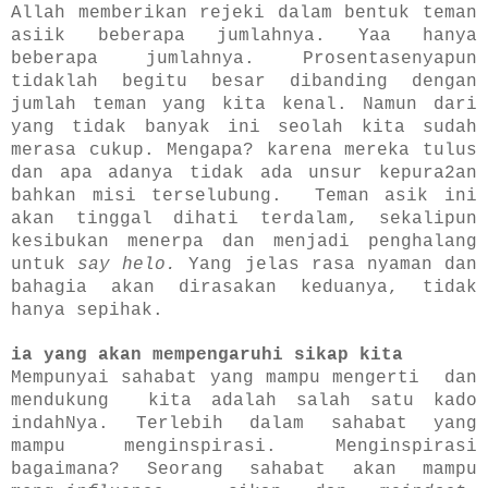
Allah memberikan rejeki dalam bentuk teman
asiik beberapa jumlahnya. Yaa hanya
beberapa jumlahnya. Prosentasenyapun
tidaklah begitu besar dibanding dengan
jumlah teman yang kita kenal. Namun dari
yang tidak banyak ini seolah kita sudah
merasa cukup. Mengapa? karena mereka tulus
dan apa adanya tidak ada unsur kepura2an
bahkan misi terselubung. Teman asik ini
akan tinggal dihati terdalam, sekalipun
kesibukan menerpa dan menjadi penghalang
untuk
say helo.
Yang jelas rasa nyaman dan
bahagia akan dirasakan keduanya, tidak
hanya sepihak.
ia yang akan mempengaruhi sikap kita
Mempunyai sahabat yang mampu mengerti dan
mendukung kita adalah salah satu kado
indahNya. Terlebih dalam sahabat yang
mampu menginspirasi. Menginspirasi
bagaimana? Seorang sahabat akan mampu