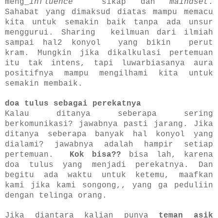
meng_
influence
sikap dan
maindset
.
Sahabat yang dimaksud diatas mampu memacu
kita untuk semakin baik tanpa ada unsur
menggurui. Sharing keilmuan dari ilmiah
sampai hal2 konyol yang bikin perut
kram. Mungkin jika dikalkulasi pertemuan
itu tak intens, tapi luwarbiasanya aura
positifnya mampu mengilhami kita untuk
semakin membaik.
doa tulus sebagai perekatnya
Kalau ditanya seberapa sering
berkomunikasi? jawabnya pasti jarang. Jika
ditanya seberapa banyak hal konyol yang
dialami? jawabnya adalah hampir setiap
pertemuan.
Kok bisa??
bisa lah, karena
doa tulus yang menjadi perekatnya. Dan
begitu ada waktu untuk ketemu, maafkan
kami jika kami songong,, yang ga peduliin
dengan telinga orang.
Jika diantara kalian punya
teman asik