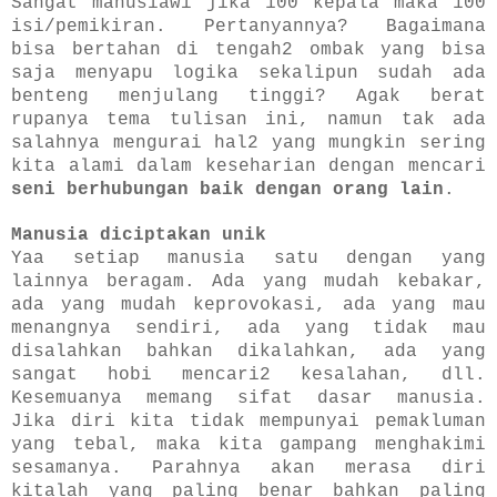
Sangat manusiawi jika 100 kepala maka 100
isi/pemikiran. Pertanyannya? Bagaimana
bisa bertahan di tengah2 ombak yang bisa
saja menyapu logika sekalipun sudah ada
benteng menjulang tinggi? Agak berat
rupanya tema tulisan ini, namun tak ada
salahnya mengurai hal2 yang mungkin sering
kita alami dalam keseharian dengan mencari
seni berhubungan baik dengan orang lain
.
Manusia diciptakan unik
Yaa setiap manusia satu dengan yang
lainnya beragam. Ada yang mudah kebakar,
ada yang mudah keprovokasi, ada yang mau
menangnya sendiri, ada yang tidak mau
disalahkan bahkan dikalahkan, ada yang
sangat hobi mencari2 kesalahan, dll.
Kesemuanya memang sifat dasar manusia.
Jika diri kita tidak mempunyai pemakluman
yang tebal, maka kita gampang menghakimi
sesamanya. Parahnya akan merasa diri
kitalah yang paling benar bahkan paling