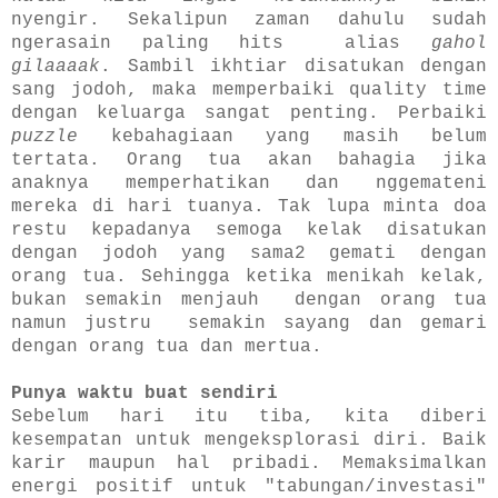
nyengir. Sekalipun zaman dahulu sudah
ngerasain paling hits alias
gahol
gilaaaak
. Sambil ikhtiar disatukan dengan
sang jodoh, maka memperbaiki quality time
dengan keluarga sangat penting. Perbaiki
puzzle
kebahagiaan yang masih belum
tertata. Orang tua akan bahagia jika
anaknya memperhatikan dan nggemateni
mereka di hari tuanya. Tak lupa minta doa
restu kepadanya semoga kelak disatukan
dengan jodoh yang sama2 gemati dengan
orang tua. Sehingga ketika menikah kelak,
bukan semakin menjauh dengan orang tua
namun justru semakin sayang dan gemari
dengan orang tua dan mertua.
Punya waktu buat sendiri
Sebelum hari itu tiba, kita diberi
kesempatan untuk mengeksplorasi diri. Baik
karir maupun hal pribadi. Memaksimalkan
energi positif untuk "tabungan/investasi"