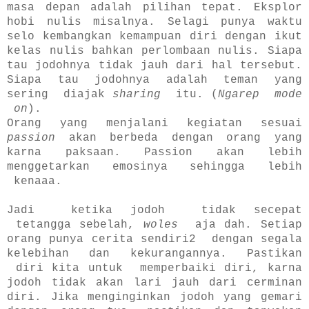
masa depan adalah pilihan tepat. Eksplor
hobi nulis misalnya. Selagi punya waktu
selo kembangkan kemampuan diri dengan ikut
kelas nulis bahkan perlombaan nulis. Siapa
tau jodohnya tidak jauh dari hal tersebut.
Siapa tau jodohnya adalah teman yang
sering diajak
sharing
itu. (
Ngarep mode
on
).
Orang yang menjalani kegiatan sesuai
passion
akan berbeda dengan orang yang
karna paksaan. Passion akan lebih
menggetarkan emosinya sehingga lebih
kenaaa.
Jadi ketika jodoh tidak secepat
tetangga sebelah,
woles
aja dah. Setiap
orang punya cerita sendiri2 dengan segala
kelebihan dan kekurangannya. Pastikan
diri kita untuk memperbaiki diri, karna
jodoh tidak akan lari jauh dari cerminan
diri. Jika menginginkan jodoh yang gemari