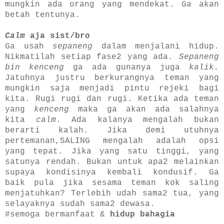
mungkin ada orang yang mendekat. Ga akan
betah tentunya.
Calm
aja sist/bro
Ga usah
sepaneng
dalam menjalani hidup.
Nikmatilah setiap fase2 yang ada.
Sepaneng
bin kenceng
ga ada gunanya juga
kalik.
Jatuhnya justru berkurangnya teman yang
mungkin saja menjadi pintu rejeki bagi
kita. Rugi rugi dan rugi. Ketika ada teman
yang
kenceng
maka ga akan ada salahnya
kita
calm
. Ada kalanya mengalah bukan
berarti kalah. Jika demi utuhnya
pertemanan,SALING mengalah adalah opsi
yang tepat. Jika yang satu tinggi, yang
satunya rendah. Bukan untuk apa2 melainkan
supaya kondisinya kembali kondusif. Ga
baik pula jika sesama teman kok saling
menjatuhkan? Terlebih udah sama2 tua, yang
selayaknya sudah sama2 dewasa.
#semoga bermanfaat &
hidup bahagia