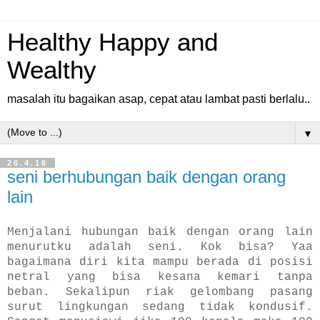
Healthy Happy and
Wealthy
masalah itu bagaikan asap, cepat atau lambat pasti berlalu..
▼
26.4.16
seni berhubungan baik dengan orang
lain
Menjalani hubungan baik dengan orang lain
menurutku adalah seni. Kok bisa? Yaa
bagaimana diri kita mampu berada di posisi
netral yang bisa kesana kemari tanpa
beban. Sekalipun riak gelombang pasang
surut lingkungan sedang tidak kondusif.