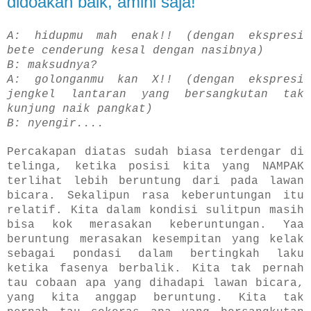
didoakan baik, amini saja!
A: hidupmu mah enak!! (dengan ekspresi
bete cenderung kesal dengan nasibnya)
B: maksudnya?
A: golonganmu kan X!! (dengan ekspresi
jengkel lantaran yang bersangkutan tak
kunjung naik pangkat)
B: nyengir....
Percakapan diatas sudah biasa terdengar di
telinga, ketika posisi kita yang NAMPAK
terlihat lebih beruntung dari pada lawan
bicara. Sekalipun rasa keberuntungan itu
relatif. Kita dalam kondisi sulitpun masih
bisa kok merasakan keberuntungan. Yaa
beruntung merasakan kesempitan yang kelak
sebagai pondasi dalam bertingkah laku
ketika fasenya berbalik. Kita tak pernah
tau cobaan apa yang dihadapi lawan bicara,
yang kita anggap beruntung. Kita tak