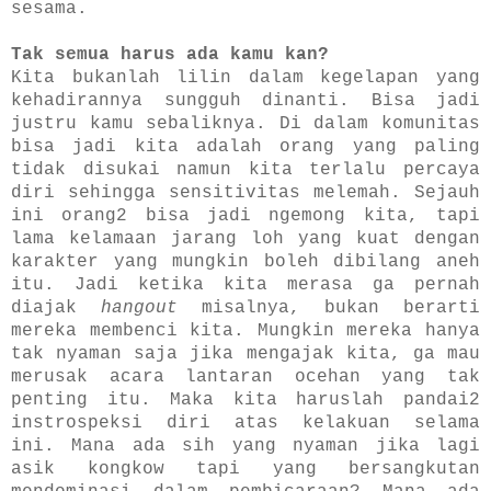
sesama.
T
ak semua harus ada kamu kan?
K
ita
bukanlah lilin dalam kegelapan yang
kehadiran
nya
sungguh dinanti. Bisa jadi
justru kamu sebaliknya. Di dalam komunitas
bisa jadi k
ita
adalah orang yang paling
tidak disukai namun k
ita
terlalu percaya
diri sehingga sensitivitas melemah. Sejauh
ini orang2 bisa jadi ngemong
kita
, tapi
lama kelamaan jarang loh yang kuat dengan
karakter yang mungkin boleh dibilang aneh
itu.
J
adi ketika kita merasa
ga
pernah
diajak
hangout
misalnya,
bukan berarti
mereka membenci kita. Mungk
in mereka hanya
tak nyaman saja jika mengajak kita
, ga mau
merusak acara lantaran ocehan yang tak
penting itu.
Maka kita haruslah pandai2
instrospeksi diri
atas kelakuan selama
ini.
Mana ada sih yang nyam
an jika lagi
asik kongkow tapi yang bersangkutan