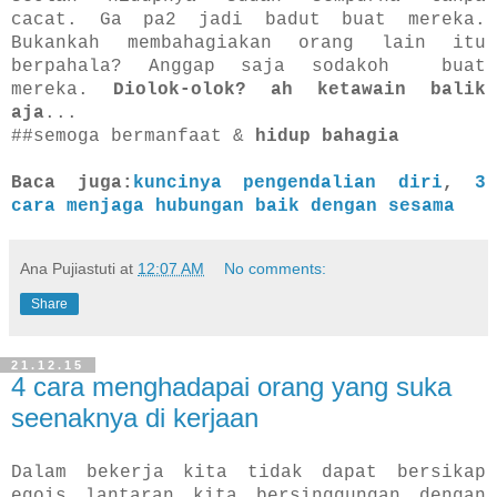
cacat.
Ga pa2 jadi badut buat mereka.
Bukankah membahagiakan orang lain itu
berpahala? Anggap saja sodakoh buat
mereka.
Diolok-olok? ah ketawain balik
aja
...
#
#semoga bermanfaat &
hidup bahagia
Baca juga:
kuncinya pengendalian diri
,
3
cara menjaga hubungan baik dengan sesama
Ana Pujiastuti
at
12:07 AM
No comments:
Share
21.12.15
4 cara menghadapai orang yang suka
seenaknya di kerjaan
Dalam bekerja kita tidak dapat bersikap
egois lantaran kita bersinggungan dengan