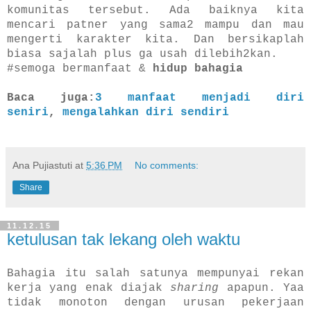
komunitas tersebut.
Ada baiknya kita
mencari pat
ner
yang sama2 ma
mpu dan mau
menge
rti k
arakter kita. Dan bersikaplah
b
iasa sajalah
plus
ga usah dilebih2kan.
#semoga bermanfaat &
hidup bahagia
Baca juga:
3 manfaat menjadi diri
seniri
,
mengalahkan diri sendiri
Ana Pujiastuti
at
5:36 PM
No comments:
Share
11.12.15
ketulusan tak lekang oleh waktu
Bahagia itu salah satunya mempunyai rekan
kerja yang enak diajak
sharing
apapun. Yaa
tidak monoton dengan urusan pekerjaan