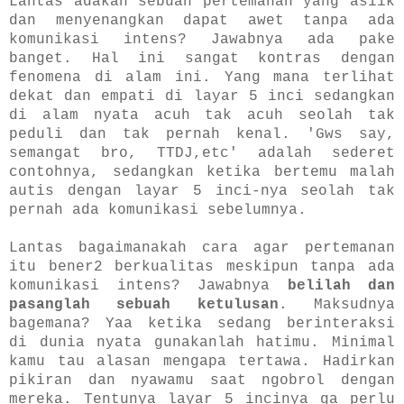
Lantas adakah sebuah pertemanan yang asiik
dan menyenangkan dapat awet tanpa ada
komunikasi intens? Jawabnya ada pake
banget. Hal ini sangat kontras dengan
fenomena di alam ini. Yang mana terlihat
dekat dan empati di layar 5 inci sedangkan
di alam nyata acuh tak acuh seolah tak
peduli dan tak pernah kenal. 'Gws say,
semangat bro, TTDJ,etc' adalah sederet
contohnya, sedangkan ketika bertemu malah
autis dengan layar 5 inci-nya seolah tak
pernah ada komunikasi sebelumnya.
Lantas bagaimanakah cara agar pertemanan
itu bener2 berkualitas meskipun tanpa ada
komunikasi intens? Jawabnya
belilah dan
pasanglah sebuah ketulusan
. Maksudnya
bagemana? Yaa ketika sedang berinteraksi
di dunia nyata gunakanlah hatimu. Minimal
kamu tau alasan mengapa tertawa. Hadirkan
pikiran dan nyawamu saat ngobrol dengan
mereka. Tentunya layar 5 incinya ga perlu