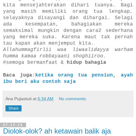
kita mensejahterakan dihari tuanya. Bagi
yang masih memiliki orang tua lengkap,
selayaknya disayangi dan dihargai. Selagi
ada kesempatan, bahagiakan mereka
semaksimal mungkin dengan cara2 sederhana
yang mereka suka. Karena maut tak pernah
tau kapan akan menjemput kita.
Allahummagfirlii waa liwaalidayya warham
humma kamaa robbayaani shoghiiroo.
#semoga bermanfaat &
hidup bahagia
Baca juga:
ketika orang tua pensiun
,
ayah
ibu beri aku contoh saja
Ana Pujiastuti
at
6:34 AM
No comments:
Share
27.12.15
Diolok-olok? ah ketawain balik aja